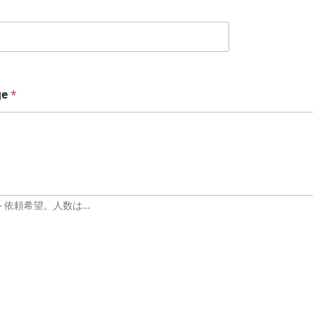
ge
*
ト依頼希望。人数は…