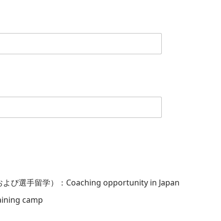
学）：Coaching opportunity in Japan
ning camp