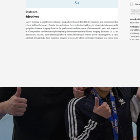
国際論文が掲載されました/New A
国際論
cademic journal 伊藤翔/Sho Ito
cadem
h