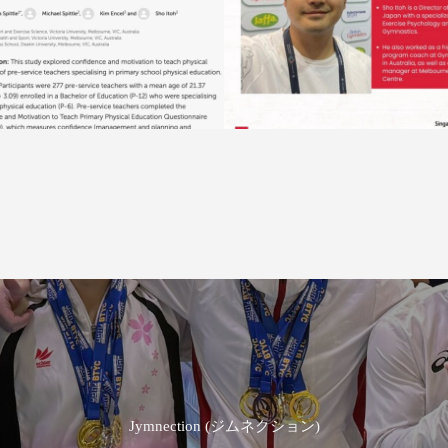
文が掲載されました/New A
メントレ講習会（シンガポ
ic journal 伊藤翔/Sho Itoh
操協会）Sport psychology 
hops in Singapore gymnas
Jymnection (ジムネクション)