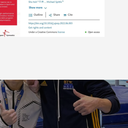
ール体
国際論文が掲載されました。New
works
Academic journal. 伊藤翔/Sho It
tics
oh