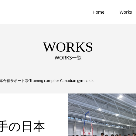
Home
Works
WORKS
WORKS一覧
ート③ Training camp for Canadian gymnasts
手の日本