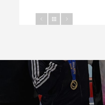


