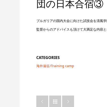
団の日本合宿③
ブルガリアの国内大会に向けた試技会を清風学
監督からのアドバイスも頂けて大満足な内容と
CATEGORIES
海外遠征/Training camp


