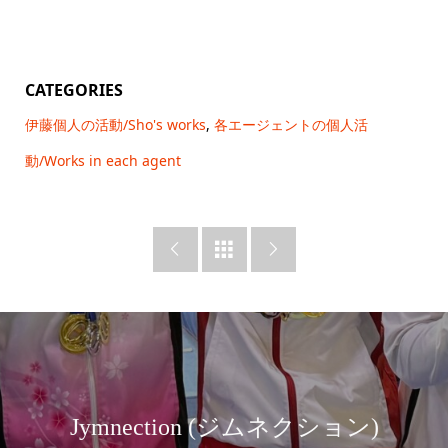
CATEGORIES
伊藤個人の活動/Sho's works
,
各エージェントの個人活
動/Works in each agent



Jymnection (ジムネクション)